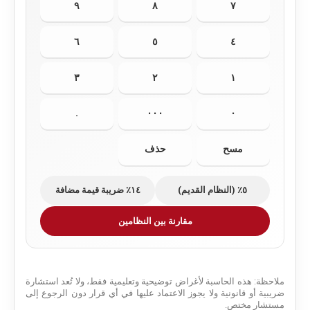
٩
٨
٧
٦
٥
٤
٣
٢
١
.
٠٠٠
٠
مسح
حذف
٥٪ (النظام القديم)
١٤٪ ضريبة قيمة مضافة
مقارنة بين النظامين
ملاحظة: هذه الحاسبة لأغراض توضيحية وتعليمية فقط، ولا تُعد استشارة
ضريبية أو قانونية ولا يجوز الاعتماد عليها في أي قرار دون الرجوع إلى
مستشار مختص.