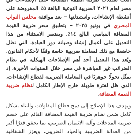
مصر لعام ٢٠٢٦
الضريبة النوعية البالغة ٥٪ المفروضة على
أنشطة الإنشاءات، واستبدلتها – بعد موافقة
مجلس النواب
المصري
في يونيو ٢٠٢٥ – بتطبيق سعر ضريبة القيمة
المضافة القياسي البالغ ١٤٪. ويقتصر الاستثناء من هذا
التعديل على أعمال إنشاء وصيانة دور العبادة، التي تظل
خاضعةً مع ذلك لمعاملة ضريبية خاصة وفقًا لأحكام القانون.
ويُعد هذا التعديل أحد أهم الإصلاحات الهيكلية في نظام
الضرائب غير المباشرة في مصر خلال السنوات الأخيرة، إذ
يمثّل تحولًا جوهريًا في المعاملة الضريبية لقطاع الإنشاءات،
الذي ظل لفترة طويلة خارج الإطار الكامل ل
نظام ضريبة
القيمة المضافة
.
ويهدف هذا الإصلاح إلى دمج قطاع المقاولات والبناء بشكل
كامل ضمن نظام ضريبة القيمة المضافة القائم على خصم
ضريبة المدخلات وآلية الائتمان الضريبي، بما يحقق قدرًا أكبر
من العدالة الضريبية والحياد الضريبي، ويعزز الشفافية