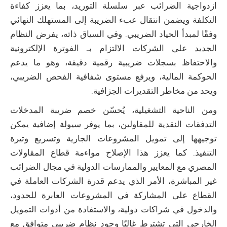
ازدواجية الضرائب عبر سلسلة التوريد، بما يعزز كفاءة
التكلفة ويضمن انتقال عبء الضريبة إلى المستهلك النهائي
وفقًا لمبدأ الحياد الضريبي. وفي السياق ذاته، يفرض النظام
الجديد على الشركات الالتزام بـ الفوترة الإلكترونية
والاحتفاظ بسجلات ضريبية رقمية دقيقة، وهو ما يدعم
الحوكمة المالية، ويرفع مستوى شفافية الفحص الضريبي،
ويحد من مخاطر التقديرات الجزافية.
ومن الناحية التشغيلية، يُحسّن خصم ضريبة المدخلات
التدفقات النقدية للمقاولين، بما يوفر سيولة إضافية يمكن
توجيهها إلى تمويل المشروعات الجارية وتسريع وتيرة
التنفيذ. كما يعزز هذا الإصلاح مواءمة قطاع المقاولات
المصري مع المعايير والممارسات الدولية في مجال الضرائب
غير المباشرة، الأمر الذي يدعم قدرة الشركات العاملة في
القطاع على المشاركة في المشروعات العابرة للحدود،
والدخول في شراكات دولية، والاستفادة من أدوات التمويل
الخارجي التي تشترط غالبًا وجود نظام ضريبي متوافق مع