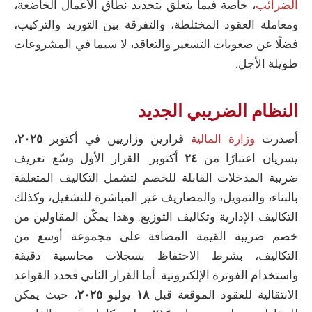
الضرائب
، خاصة فيما يتعلق بتحديد نطاق الأعمال الخاضعة،
ومعاملة العقود المختلطة، والتفرقة بين التوريد والتركيب،
فضلًا عن صعوبات التسعير والتعاقد، لا سيما في المشروعات
طويلة الأجل.
النظام الضريبي الجديد
أصدرت
وزارة المالية
قرارين وزاريين في أكتوبر
٢٠٢٥
،
يسريان اعتبارًا من
٢٤
أكتوبر. القرار الأول وسّع تعريف
ضريبة المدخلات القابلة للخصم لتشمل التكاليف المتعلقة
بالبناء، والتمويل، والمصاريف غير المباشرة للتشغيل، وكذلك
التكاليف الإدارية وتكاليف التوزيع. وهذا يمكّن المقاولين من
خصم ضريبة القيمة المضافة على مجموعة أوسع من
التكاليف، بشرط الاحتفاظ بسجلات محاسبية دقيقة
واستخدام الفوترة الإلكترونية. أما القرار الثاني فحدد القواعد
الانتقالية للعقود الموقعة قبل
١٨
يوليو
٢٠٢٥
، حيث يمكن