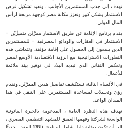
تهدف إلى جذب المستثمرين الأجانب ، وتعيد تشكيل فرص
الاستثمار بشكل كبير وتعزز مكانة مصر كوجهة مربحة لرأس
المال الدولي.
يقدم برنامج الإقامة عن طريق الاستثمار ممرَّيْن متميزَّيْن –
الاستثمار في العقارات والودائع المصرفية – للمستثمرين
الذين يسعون إلى الحصول على إقامة مؤقتة. وتتماشى هذه
التطورات الاستراتيجية مع الرؤية الاقتصادية الأوسع لمصر
وتعكس التفاني الذي تبديه البلاد في توفير بيئة ملائمة
للأعمال.
في الأقسام التالية، نستكشف تفاصيل هذين الممرَّيْن، ونقدم
رؤىً وتحليلات لمساعدة المستثمرين على التنقل في هذا
الميدان الواعد.
تهدف هذه النظرة العامة ، المدعومة بالخبرة القانونية
الواسعة لشركتنا وفهمها العميق للمشهد التنظيمي المصري ،
إلى أن تكون بمثابة دليل شامل لبرنامج (RBI) المعدل حديثًا