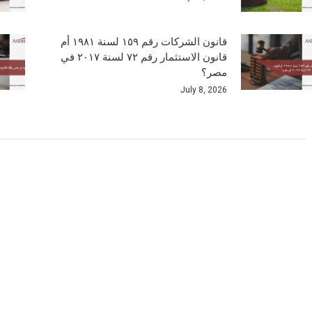
قانون الشركات رقم ١٥٩ لسنة ١٩٨١ أم
قانون الاستثمار رقم ٧٢ لسنة ٢٠١٧ في
مصر؟
July 8, 2026