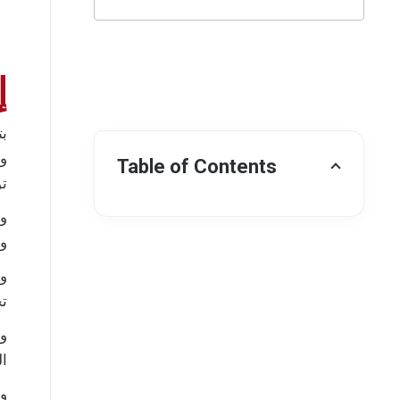
إ
بتاريخ 16م
و
Table of Contents
تؤ
وا
وت
وا
تخ
التأسيس،