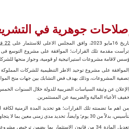
صلاحات جوهرية في التشريعا
ايو 2023، وافق المجلس الاعلى للاستثمار على
22 قرارا
ترأست مقدمة تلك القرارات؛ الموافقة على مشروع التوسع فى 
سس لاقامة مشروعات استيراتيجية او قومية، وجواز منحها للشركات ال
لموافقة على مشروع توحيد الاطر التنظيمية للشركات المملوكة 
صفية المشروعات، وذلك بهدف فض التشابك بين جهات منح الموافقا
لإعلان عن وثيقة السياسات الضريبية للدولة خلال السنوات الخمس
فيف الأعباء المالية والضريبية عن المستثمرين.
 بدلاً من 30 يوم؛ وايضاً، تحديد مدى زمنى معين بما لا يتجاوز ثلاثة اشهر لتعويض المستثمرين في حالات نزع الملكية.
وتعديل المادة 34 من قانون الاستثمار بما يضمن ترخي