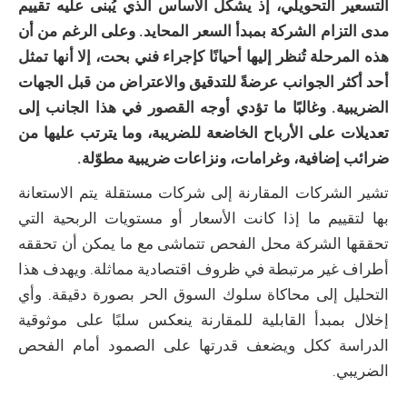
التسعير التحويلي، إذ يشكّل الأساس الذي يُبنى عليه تقييم
مدى التزام الشركة بمبدأ السعر المحايد. وعلى الرغم من أن
هذه المرحلة تُنظر إليها أحيانًا كإجراء فني بحت، إلا أنها تمثل
أحد أكثر الجوانب عرضةً للتدقيق والاعتراض من قبل الجهات
الضريبية. وغالبًا ما تؤدي أوجه القصور في هذا الجانب إلى
تعديلات على الأرباح الخاضعة للضريبة، وما يترتب عليها من
ضرائب إضافية، وغرامات، ونزاعات ضريبية مطوّلة.
تشير الشركات المقارنة إلى شركات مستقلة يتم الاستعانة
بها لتقييم ما إذا كانت الأسعار أو مستويات الربحية التي
تحققها الشركة محل الفحص تتماشى مع ما يمكن أن تحققه
أطراف غير مرتبطة في ظروف اقتصادية مماثلة. ويهدف هذا
التحليل إلى محاكاة سلوك السوق الحر بصورة دقيقة. وأي
إخلال بمبدأ القابلية للمقارنة ينعكس سلبًا على موثوقية
الدراسة ككل ويضعف قدرتها على الصمود أمام الفحص
الضريبي.